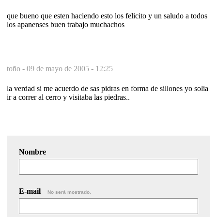
que bueno que esten haciendo esto los felicito y un saludo a todos
los apanenses buen trabajo muchachos
toño -
09 de mayo de 2005 - 12:25
la verdad si me acuerdo de sas pidras en forma de sillones yo solia
ir a correr al cerro y visitaba las piedras..
Nombre
E-mail
No será mostrado.