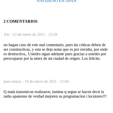
NAVIDEÑO EN APAN
2 COMENTARIOS
Ale -
23 de enero de 2011 - 15:59
no hagan caso de este mal comentario, pues las criticas deben de
ser constructivas, y esta se deja notar que es por envidia, por ende
es destructiva,. Ustedes sigan adelante pues gracias a ustedes por
preocuparse por la ninez de mi ciudad de origen. Los felicito.
juan morza -
19 de enero de 2011 - 11:04
Q mala transmicon realizaron, lastima q segun se hacen decir la
radio apanense de verdad mejoren su programacion i locutores!!!