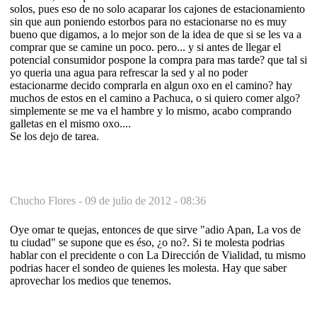
solos, pues eso de no solo acaparar los cajones de estacionamiento
sin que aun poniendo estorbos para no estacionarse no es muy
bueno que digamos, a lo mejor son de la idea de que si se les va a
comprar que se camine un poco. pero... y si antes de llegar el
potencial consumidor pospone la compra para mas tarde? que tal si
yo queria una agua para refrescar la sed y al no poder
estacionarme decido comprarla en algun oxo en el camino? hay
muchos de estos en el camino a Pachuca, o si quiero comer algo?
simplemente se me va el hambre y lo mismo, acabo comprando
galletas en el mismo oxo....
Se los dejo de tarea.
Chucho Flores -
09 de julio de 2012 - 08:36
Oye omar te quejas, entonces de que sirve "adio Apan, La vos de
tu ciudad" se supone que es éso, ¿o no?. Si te molesta podrias
hablar con el precidente o con La Dirección de Vialidad, tu mismo
podrias hacer el sondeo de quienes les molesta. Hay que saber
aprovechar los medios que tenemos.