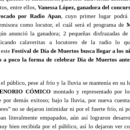
tos, entre ellos,
Vanessa López, ganadora del concurs
nvocado por Radio Apan
, cuyo primer lugar podrá 
emisora como locutor, el cuál será el programa de
Ma
gún anunció la ganadora; 2 pequeñas disfrazadas de 
dicando calaveritas a locutores de la radio lo q
 este
Festival de Día de Muertos busca llegar a los ni
 a poco la forma de celebrar Día de Muertos ante
público, pese al frío y la lluvia se mantenía en su l
ENORIO CÓMICO
montado y representado por los
ue por demás exitoso; bajo la lluvia, por nueva cuenta,
ores” no se dejaron intimidar ni por el fuerte frío, ni p
an literalmente empapados, aún así lograron desarro
uy bien recibida por el público, así lo dejaron ver co