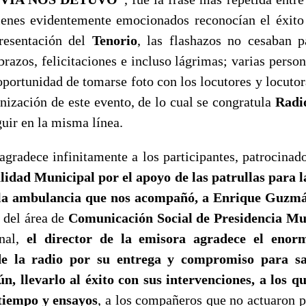
ienes evidentemente emocionados reconocían el éxito 
presentación del
Tenorio
, las flashazos no cesaban p
brazos, felicitaciones e incluso lágrimas; varias perso
oportunidad de tomarse foto con los locutores y locutora
nización de este evento, de lo cual se congratula
Radi
uir en la misma línea.
agradece infinitamente a los participantes, patrocinado
lidad Municipal por el apoyo de las patrullas para l
 la ambulancia que nos acompañó, a Enrique Guzmá
e del área de
Comunicación Social de Presidencia Mu
onal,
el director de la emisora agradece el enor
de la radio por su entrega y compromiso para sac
ún, llevarlo al éxito con sus intervenciones, a los q
 tiempo y ensayos
, a los compañeros que no actuaron 