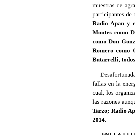
muestras de agra
participantes de 
Radio Apan y e
Montes como Do
como Don Gonza
Romero como Ci
Butarrelli, todo
Desafortunadame
fallas en la ener
cual, los organi
las razones aunq
Tarzo; Radio Apa
2014.
“NI LA LL