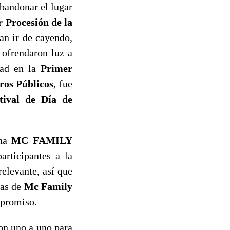
bandonar el lugar
 Procesión de la
an ir de cayendo,
 ofrendaron luz a
udad en la
Primer
ros Públicos
, fue
tival de Día de
rna
MC FAMILY
articipantes a la
elevante, así que
cas de
Mc Family
mpromiso.
on uno a uno para