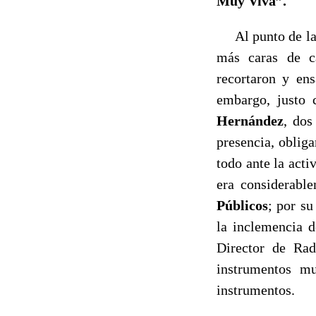
Muy Viva”.
Al punto de las
más caras de ca
recortaron y en
embargo, justo 
Hernández
, dos
presencia, oblig
todo ante la acti
era considerabl
Públicos
; por su
la inclemencia d
Director de Rad
instrumentos mu
instrumentos.