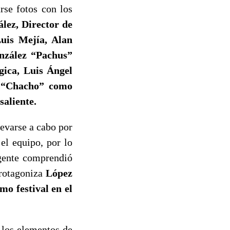
rse fotos con los
lez, Director de
uis Mejía, Alan
nzález “Pachus”
ica, Luis Ángel
d “Chacho” como
saliente.
evarse a cabo por
 el equipo, por lo
 gente comprendió
protagoniza
López
mo festival en el
e los elementos de