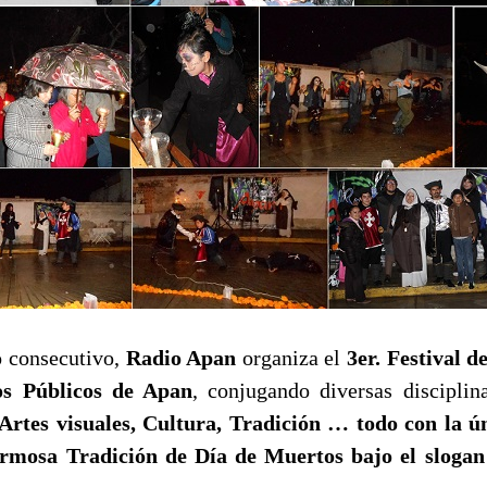
 consecutivo,
Radio Apan
organiza el
3er. Festival 
os Públicos de Apan
, conjugando diversas disciplin
Artes visuales, Cultura, Tradición … todo con la ún
ermosa Tradición de Día de Muertos bajo el sloga