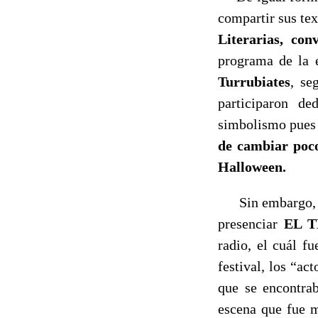
compartir sus tex
Literarias, co
programa de la 
Turrubiates
, se
participaron de
simbolismo pues
de cambiar poco
Halloween.
Sin embargo, el 
presenciar
EL T
radio, el cuál f
festival, los “act
que se encontrab
escena que fue m