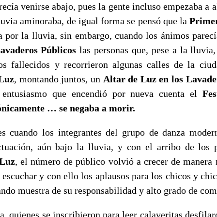
cía venirse abajo, pues la gente incluso empezaba a a
lluvia aminoraba, de igual forma se pensó que la
Primer
a por la lluvia, sin embargo, cuando los ánimos parecí
avaderos Públicos
las personas que, pese a la lluvia,
os fallecidos y recorrieron algunas calles de la ci
 Luz
, montando juntos, un
Altar de Luz en los Lavade
e entusiasmo que encendió por nueva cuenta el
Fes
ónicamente … se negaba a morir.
uando los integrantes del grupo de danza mode
tuación, aún bajo la lluvia, y con el arribo de los p
 Luz
, el número de público volvió a crecer de manera r
 escuchar y con ello los aplausos para los chicos y chi
ando muestra de su responsabilidad y alto grado de co
quienes se inscribieron para leer calaveritas desfilar