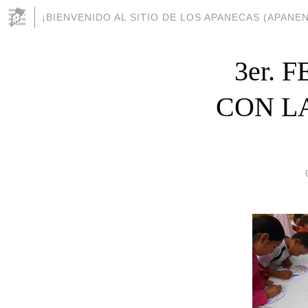
¡BIENVENIDO AL SITIO DE LOS APANECAS (APANEN
3er. 
CON L