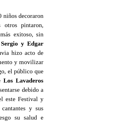
0 niños decoraron
 otros pintaron,
más exitoso, sin
n
Sergio y Edgar
luvia hizo acto de
mento y movilizar
go, el público que
de
Los Lavaderos
sentarse debido a
l este Festival y
 cantantes y sus
iesgo su salud e