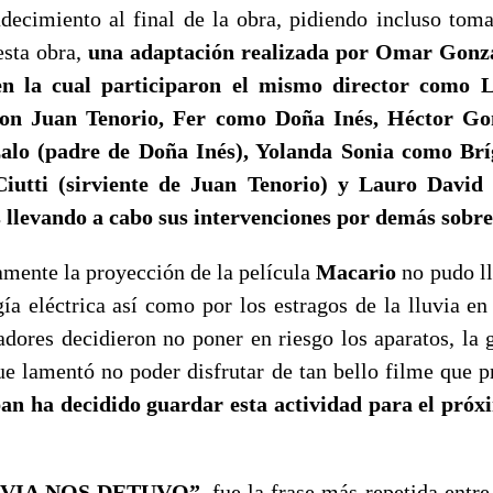
decimiento al final de la obra, pidiendo incluso toma
esta obra,
una adaptación realizada por Omar Gonzá
n la cual participaron el mismo director como L
n Juan Tenorio, Fer como Doña Inés, Héctor Go
lo (padre de Doña Inés), Yolanda Sonia como Bríg
utti (sirviente de Juan Tenorio) y Lauro Davi
s llevando a cabo sus intervenciones por demás sobre
nte la proyección de la película
Macario
no pudo ll
gía eléctrica así como por los estragos de la lluvia en
zadores decidieron no poner en riesgo los aparatos, la
ue lamentó no poder disfrutar de tan bello filme que 
n ha decidido guardar esta actividad para el próxi
UVIA NOS DETUVO”
, fue la frase más repetida entr