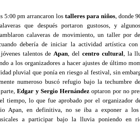
 5:00 pm arrancaron los
talleres para niños
, donde 9
laveras que después portaron gustosos, y algunos
samblaron calaveras de movimiento, un taller por de
cuando debería de iniciar la actividad artística co
 jóvenes talentos de
Apan
, del
centro cultural
, la l
ando a los organizadores a hacer ajustes de último mo
vidad pluvial que ponía en riesgo al festival, sin embar
emente numeroso buscó refugio bajo la techumbre 
 parte,
Edgar y Sergio Hernández
optaron por no pre
el tiempo, lo que fue aprobado por el organizador de
io Apan, en definitiva, no se iba a exponer a los
sicales a participar bajo la lluvia poniendo en r