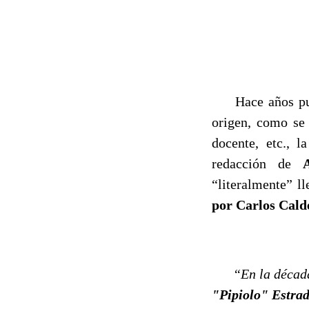
Hace años publi
origen, como se
docente, etc., 
redacción de
“literalmente” l
por Carlos Cal
“En la década d
"Pipiolo" Estra