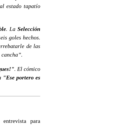
al estado tapatío
ble
. La
Selección
eis goles hechos.
arrebatarle de las
a cancha”.
ques!"
. El cómico
sa
"Ese portero es
 entrevista para