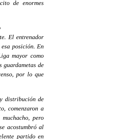
ncito de enormes
o
te. El entrenador
n esa posición. En
 Liga mayor como
es guardametas de
censo, por lo que
y distribución de
to, comenzaron a
l muchacho, pero
 se acostumbró al
elente partido en