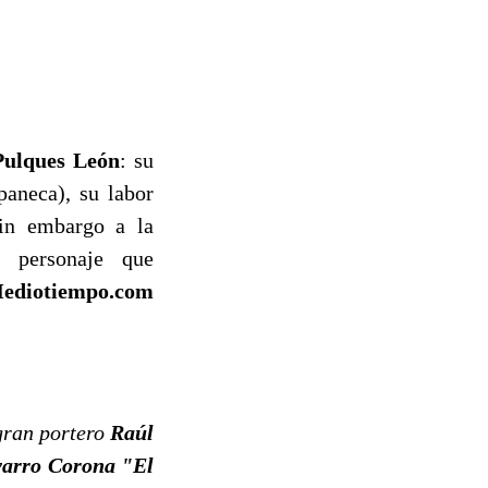
ulques León
: su
aneca), su labor
sin embargo a la
 personaje que
ediotiempo.com
gran portero
Raúl
varro Corona "El