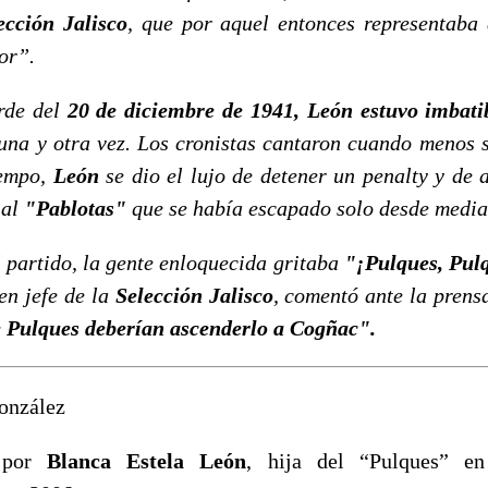
ección Jalisco
, que por aquel entonces representaba 
or”.
de del
20 de diciembre de 1941, León estuvo imbati
na y otra vez. Los cronistas cantaron cuando menos s
iempo,
León
se dio el lujo de detener un penalty y de 
 al
"Pablotas"
que se había escapado solo desde medi
 partido, la gente enloquecida gritaba
"¡Pulques, Pul
 en jefe de la
Selección Jalisco
, comentó ante la pren
e Pulques deberían ascenderlo a Cogñac".
onzález
a por
Blanca Estela León
, hija del “Pulques” en