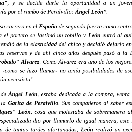
ma"
, y se decide darle la oportunidad a un jove
vía por el rumbo de Peralvillo:
Ángel León”.
 su carrera en el
España
de segunda fuerza como centr
a el portero se lastimó un tobillo y
León
entró al qui
rendió de la elasticidad del chico y decidió dejarlo e
as reservas y de ahí cinco años después pasó a la
robado" Álvarez
. Como Álvarez era uno de los mejor
I
-como se hizo llamar- no tenía posibilidades de as
ión necaxista”.
 de
Ángel León
, estaba dedicada a la compra, venta 
r la
Garita de Peralvillo
. Sus compañeros al saber es
lques" León
, cosa que molestaba de sobremanera a
specializada dio por llamarlo de igual manera, este
na de tantas tardes afortunadas,
León
realizó un exc