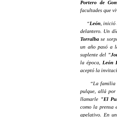
Portero de Go
facultades que vi
“
León
, inició
delantero. Un dí
Torralba
se sorp
un año pasó a l
suplente del
"Jo
la época,
León 
aceptó la invitac
“La familia
pulque, allá po
llamarle
"El Pu
como la prensa e
apelativo. En u