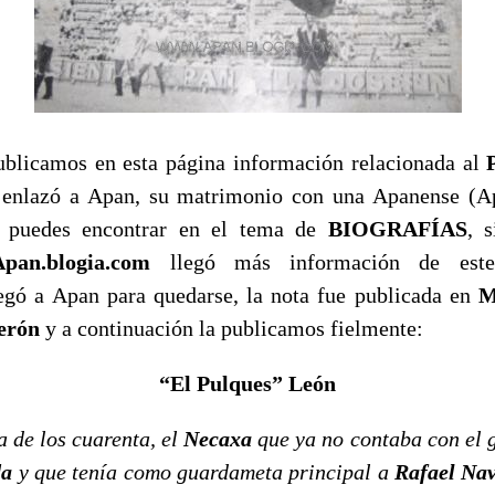
camos en esta página información relacionada al
P
 enlazó a Apan, su matrimonio con una Apanense (Ap
la puedes encontrar en el tema de
BIOGRAFÍAS
, 
Apan.blogia.com
llegó más información de este
legó a Apan para quedarse, la nota fue publicada en
M
derón
y a continuación la publicamos fielmente:
“El Pulques” León
e los cuarenta, el
Necaxa
que ya no contaba con el 
da
y que tenía como guardameta principal a
Rafael Na