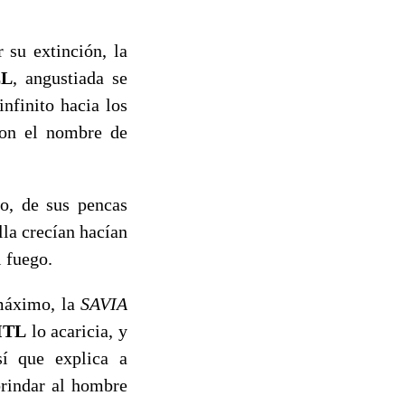
 su extinción, la
L
, angustiada se
nfinito hacia los
con el nombre de
do, de sus pencas
lla crecían hacían
l fuego.
máximo, la
SAVIA
ITL
lo acaricia, y
í que explica a
brindar al hombre