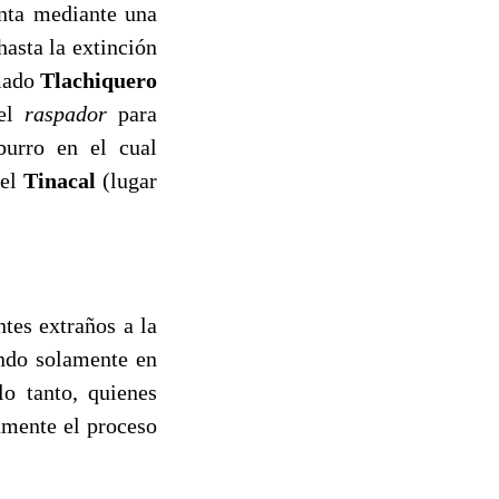
anta mediante una
hasta la extinción
amado
Tlachiquero
 el
raspador
para
urro en el cual
 el
Tinacal
(lugar
tes extraños a la
ando solamente en
lo tanto, quienes
amente el proceso