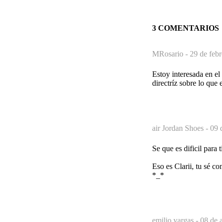
3 COMENTARIOS
MRosario -
29 de febr
Estoy interesada en e
directríz sobre lo que 
air Jordan Shoes -
09 
Se que es dificil para
Eso es Clarii, tu sé co
*_*
emilio vargas -
08 de 