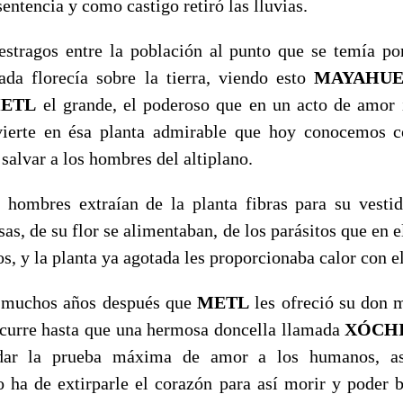
sentencia y como castigo retiró las lluvias.
estragos entre la población al punto que se temía por
da florecía sobre la tierra, viendo esto
MAYAHUE
ETL
el grande, el poderoso que en un acto de amor i
ierte en ésa planta admirable que hoy conocemos 
í salvar a los hombres del altiplano.
 hombres extraían de la planta fibras para su vesti
sas, de su flor se alimentaban, de los parásitos que en e
los, y la planta ya agotada les proporcionaba calor con e
o muchos años después que
METL
les ofreció su don 
 ocurre hasta que una hermosa doncella llamada
XÓCH
ar la prueba máxima de amor a los humanos, as
ha de extirparle el corazón para así morir y poder 