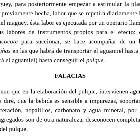
guey, para posteriormente empezar a estimular la pl
 previamente hecha, labor que se repetirá diariamente 
 del maguey, ésta labor es ejecutada por un operario ll
us labores de instrumentos propios para el efecto:
acocote
para succionar, se hace acompañar de un b
añas
en las que habrá de transportar el aguamiel hasta
rá el aguamiel) hasta conseguir el
pulque
.
FALACIAS
man que en la elaboración del pulque, intervienen agen
sa diré, que la bebida es sensible a impurezas, soport
teración, nopalillos, carbonato y agua mineral, por 
agregados son de otra naturaleza, desconocen complet
del pulque.