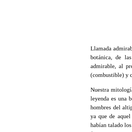
Llamada admirab
botánica, de la
admirable, al pr
(combustible) y c
Nuestra mitologí
leyenda es una b
hombres del alti
ya que de aquel 
habían talado lo