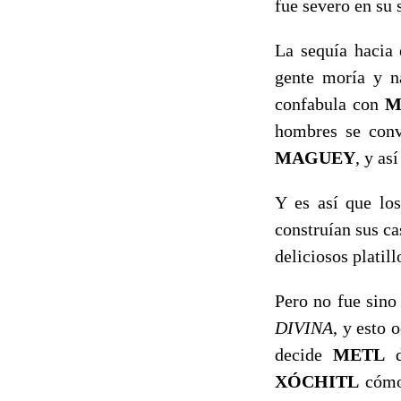
fue severo en su 
La sequía hacia 
gente moría y na
confabula con
M
hombres se conv
MAGUEY
, y as
Y es así que los
construían sus ca
deliciosos platil
Pero no fue sin
DIVINA
, y esto
decide
METL
d
XÓCHITL
cómo 