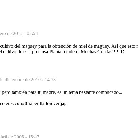
ero de 2012 - 02:54
l cultivo del maguey para la obtención de miel de maguey. Así que esto
el cultivo de esta preciosa Planta requiere. Muchas Gracias!!!! :D
de diciembre de 2010 - 14:58
 ti pero también para tu madre, es un tema bastante complicado...
mo eres coño!! raperilla forever jajaj
abril de 2005 - 15:47