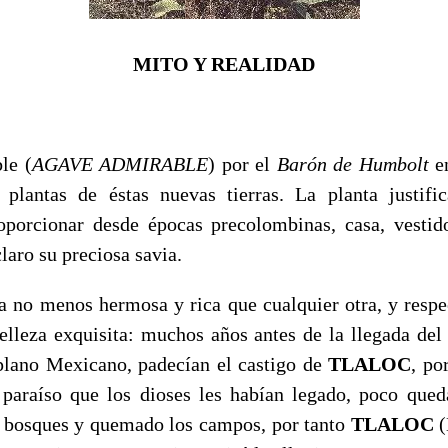
MITO Y REALIDAD
le (
AGAVE ADMIRABLE
) por el
Barón de Humbolt
en
s plantas de éstas nuevas tierras. La planta justif
oporcionar desde épocas precolombinas, casa, vestido
laro su preciosa savia.
a no menos hermosa y rica que cualquier otra, y respe
elleza exquisita: muchos años antes de la llegada del 
plano Mexicano, padecían el castigo de
TLALOC
, po
paraíso que los dioses les habían legado, poco que
s bosques y quemado los campos, por tanto
TLALOC
(